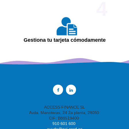
4
Gestiona tu tarjeta cómodamente
a11y.target_blank
a11y.target_blank
ACCESS FINANCE SL
Avda. Manoteras, 24 2a planta, 28050
CIF: B88519400
910 601 600
ayuda@axi-card.es