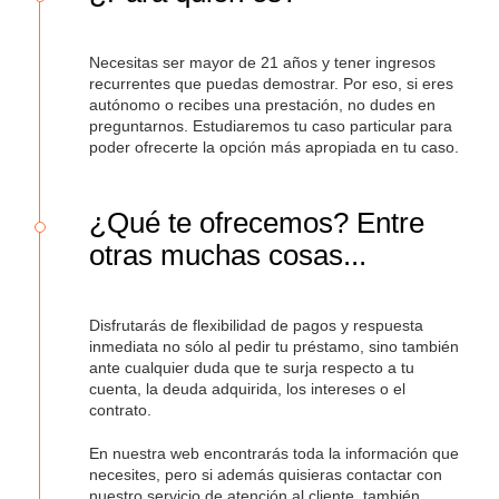
de cookies.
Necesitas ser mayor de 21 años y tener ingresos
Utilizamos cookies propias y de terceros (y tecnologías
recurrentes que puedas demostrar. Por eso, si eres
similares) para mejorar tu experiencia en nuestra web.
autónomo o recibes una prestación, no dudes en
Las cookies te permiten disfrutar de ciertas
preguntarnos. Estudiaremos tu caso particular para
funcionalidades, compartir contenidos en redes sociales
poder ofrecerte la opción más apropiada en tu caso.
(en Facebook, Instagram, etc.) y personalizar mensajes
y anuncios según tus intereses (en nuestra web o en
webs de terceros). También nos ayudan a entender cómo
¿Qué te ofrecemos? Entre
nuestra web está siendo utilizada. Para saber más visita
otras muchas cosas...
nuestra
Política de Cookies
, desde ahí podrás cambiar
la configuración o deshabilitar las cookies en cualquier
momento. Al hacer clic en “Aceptar” consientes el uso
que hacemos de las cookies. Al hacer clic en "Rechazar"
Disfrutarás de flexibilidad de pagos y respuesta
no podrás acceder a otras páginas de Axi Card.
Política
inmediata no sólo al pedir tu préstamo, sino también
ante cualquier duda que te surja respecto a tu
de Privacidad
.
cuenta, la deuda adquirida, los intereses o el
contrato.
En nuestra web encontrarás toda la información que
necesites, pero si además quisieras contactar con
nuestro servicio de atención al cliente, también