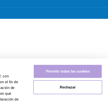
Permitir todas las cookies
P, con
n el fin de
Rechazar
gación de
con qué
laración de