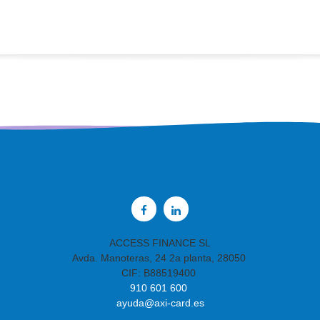
a11y.target_blank
a11y.target_blank
ACCESS FINANCE SL
Avda. Manoteras, 24 2a planta, 28050
CIF: B88519400
910 601 600
ayuda@axi-card.es